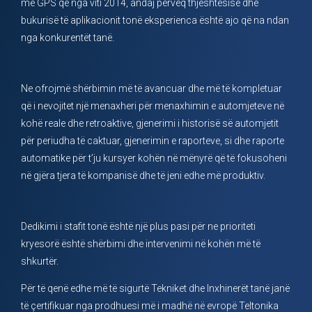
me GPS që nga viti 2014, andaj përveq thjeshtësisë dhe
bukurisë të aplikacionit tonë eksperienca është ajo që na ndan
nga konkurentët tanë.
Ne ofrojmë shërbimin më të avancuar dhe më të kompletuar
që i nevojitet një menaxheri për menaxhimin e automjeteve në
kohë reale dhe retroaktive, gjenerimi i historisë së automjetit
për periudha të caktuar, gjenerimin e raporteve, si dhe raporte
automatike për t’ju kursyer kohën në mënyrë që të fokusoheni
në gjëra tjera të kompanisë dhe të jeni edhe më produktiv.
Dedikimi i stafit tonë është një plus pasi për ne prioriteti
kryesorë është shërbimi dhe intervenimi në kohën më të
shkurtër.
Për të qenë edhe më të sigurtë Tekniket dhe Inxhinerët tanë janë
të çertifikuar nga prodhuesi më i madhë në evropë Teltonika