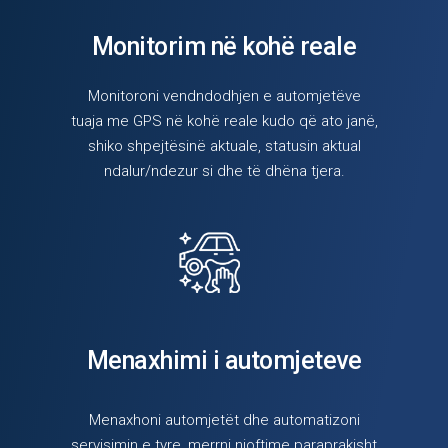
Monitorim në kohë reale
Monitoroni vendndodhjen e automjetëve
tuaja me GPS në kohë reale kudo që ato janë,
shiko shpejtësinë aktuale, statusin aktual
ndalur/ndezur si dhe të dhëna tjera.
Menaxhimi i automjeteve
Menaxhoni automjetët dhe automatizoni
servisimin e tyre, merrni njoftime paraprakisht