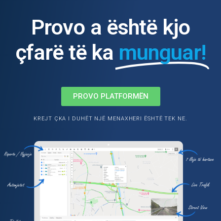
Provo a është kjo
çfarë të ka
munguar!
PROVO PLATFORMËN
KREJT ÇKA I DUHËT NJË MENAXHERI ËSHTË TEK NE.